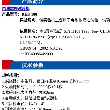
电池燃烧试验机
产品型号：
REB-100
实验说明：
该实验机主要用于电池耐燃性试验，该项
依据标准：
本试验机滿足
SJ/T11169-1998（eqv UL 
SJ/T11170-1998（eqv UL 2054:1997）、
UL 1642[13] 、
GB8897.4—2002 6.3.2.9、
idt IEC60086-4:2000
规格参数：
1.燃烧器：本生灯，管口内径为 9.5mm 长约100 mm
2.火焰施加时间： 0~ 999.9秒±0.1秒
3.试验圆孔表面直径: 为102mm
4.自动点火，试验过程自动控制。
5.试验棒直径：1/4″x 14″
6.测试罩宽度： 24″（610mm），八边形