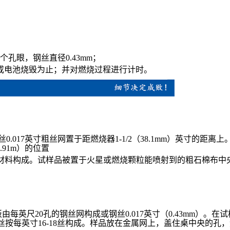
20个孔眼，钢丝直径0.43mm；
或电池烧毁为止；并对燃烧过程进行计时。
，钢丝0.017英寸粗丝网置于距燃烧器1-1/2（38.1mm）英
91m）的位置
石棉布材料构成。试样品被置于火星或燃烧颗粒能喷射到的粗石棉
英尺20孔的钢丝网构成或钢丝0.017英寸（0.43mm）。在试样
5mm)金属丝按每英寸16-18丝构成。样品放在金属网上，盖住桌