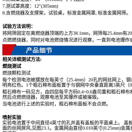
7.测试罩高度：12″(305mm)
8.含燃烧器及支撑架，试验桌，标准金属网罩, 标准金属网筛。
试验方法说明：
将网筛固定在离燃烧器顶端的上方
38.1mm，网筛每25.4mm有
点燃燃烧器，同时对电池燃烧情况进行观察，一直到电池爆炸
相关详细测试方法
:
燃烧测试
燃烧颗粒测试
每个检测电池被摆放在每英寸（
25.4mm）20孔的网丝网上
明亮红色。1个粗石棉布面板置于与钢网中央垂直距离3英尺（0.
粗石棉布一码见方，由四层每平方码
0.4~0.6盎司重和粗
然后点燃燃烧器，观察电池至其爆炸或被摧毁。
当电池进行上述的实验时，粗石棉布面板不会点燃。
喷射实验
实验电池置于中间直径
4英寸的孔并盖有盖板的平面桌上。 盖板由每
面的丝网屏风,见图23.1。金属网由直径0.010英寸(0.2