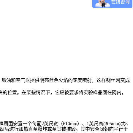
寸的距离上。燃油和空气以提供明亮蓝色火焰的速度喷射，这样钢丝网变成
布中央的位置。在某些情况下，它应被要求将实验样品圈在网内，
周围安置一个每面2英尺宽（610mm）、1英尺高(305mm)共8
中央的孔，然后进行加热直至爆炸或至其被摧毁。其中安全阀朝向平行于