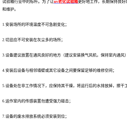
试验箱行业中的标杆。为了让
uv老化试验箱
更好地工作，长期保持良好
和维护。
1.安装场所的环境温度不可急剧变化；
2.切忌应不可安装在灰尘多的场所；
3.设备建议放置在通风良好的地方（建议安装换气风机，保持室内通风
4.安装后设备与相邻墙壁或其它设备之间要保留足够的维修空间；
5.设备处在非工作情况下，应保持其干燥，将运行后的水排放掉，擦干
6.运作室内的传感装置勿遭受强力碰击；
7.设备的废水排放系统必须安装到位；