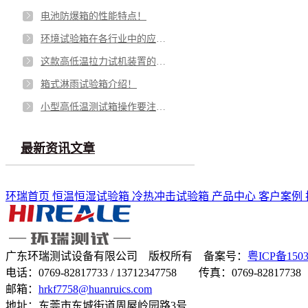
电池防爆箱的性能特点！
环境试验箱在各行业中的应用角色！
这款高低温拉力试机装置的功能特点！
箱式淋雨试验箱介绍！
小型高低温测试箱操作要注意这"五不要”！
最新资讯文章
环瑞首页
恒温恒湿试验箱
冷热冲击试验箱
产品中心
客户案例
广东环瑞测试设备有限公司 版权所有 备案号：
粤ICP备150
电话：0769-82817733 / 13712347758 传真：0769-82817738
邮箱：
hrkf7758@huanruics.com
地址：东莞市东城街道周屋岭园路3号