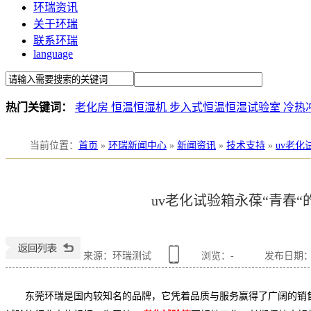
环瑞资讯
关于环瑞
联系环瑞
language
热门关键词：
老化房
恒温恒湿机
步入式恒温恒湿试验室
冷热
当前位置
：
首页
»
环瑞新闻中心
»
新闻资讯
»
技术支持
»
uv老化
uv老化试验箱永葆“青春“
来源：环瑞测试
浏览：
-
发布日期：201
东莞环瑞是国内较知名的品牌，它凭着品质与服务赢得了广阔的销售