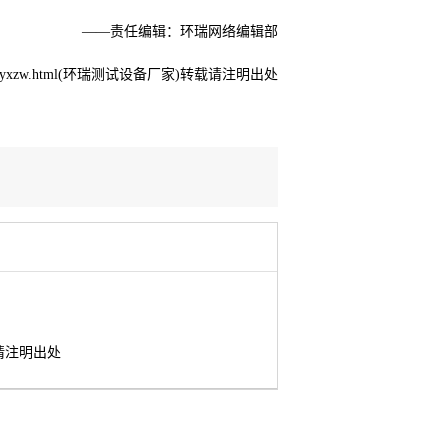
——责任编辑：环瑞网络编辑部
s/zwxlhsyxzw.html(环瑞测试设备厂家)转载请注明出处
请注明出处