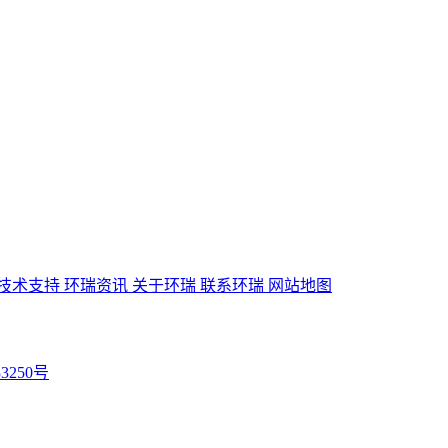
技术支持
环瑞资讯
关于环瑞
联系环瑞
网站地图
33250号