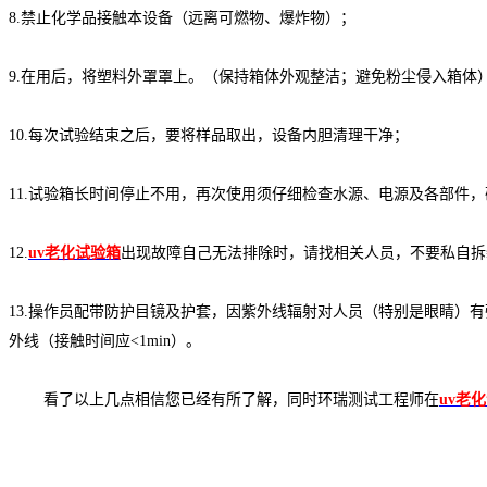
8.禁止化学品接触本设备（远离可燃物、爆炸物）；
9.在用后，将塑料外罩罩上。（保持箱体外观整洁；避免粉尘侵入箱体
10.每次试验结束之后，要将样品取出，设备内胆清理干净；
11.试验箱长时间停止不用，再次使用须仔细检查水源、电源及各部件
12.
uv老化试验箱
出现故障自己无法排除时，请找相关人员，不要私自拆
13.操作员配带防护目镜及护套，因紫外线辐射对人员（特别是眼睛）
外线（接触时间应<1min）。
看了以上几点相信您已经有所了解，同时环瑞测试工程师在
uv老