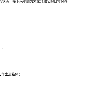
的状态，接下来小编为大家介绍它的日常保养
）；
工作室及箱体；