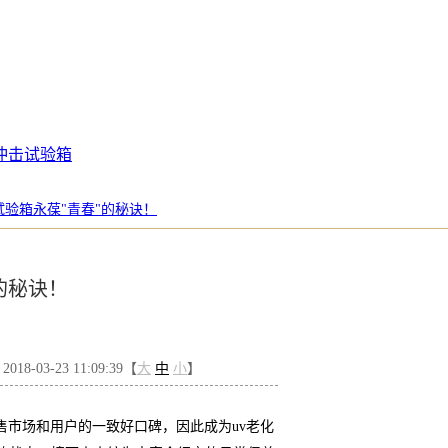
冲击试验箱
试验箱永葆"青春"的秘诀！
的秘诀！
8-03-23 11:09:39【
大
中
小
】
市场和用户的一致好口碑，因此成为uv老化