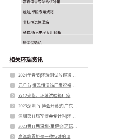
高低温交变湿热试验箱
橡胶/塑胶专用烤箱
非标恒温恒湿箱
通信/通讯电子专用烤箱
砂尘试验机
相关环瑞资讯
2024年春节|环瑞测试放假通知！
元旦节|恒温恒湿箱厂家祝福满满！
双12来临，环境试验箱厂家活动来袭！
2023深圳·军博会开幕式|广东环瑞测试设备有限公司精彩亮相！
深圳第11届军博会倒计时|环瑞测试诚邀你的到来！
2023第11届深圳·军博会|环瑞测试与“您”相约！
高温静置柜是一种特殊的设备！